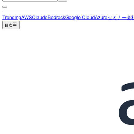
Trending
AWS
Claude
Bedrock
Google Cloud
Azure
セミナー
会
目次