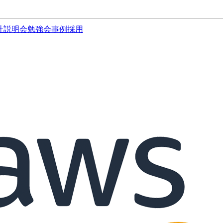
社説明会
勉強会
事例
採用