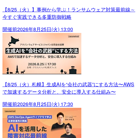
【8/25（火）】事例から学ぶ！ランサムウェア対策最前線～
今すぐ実践できる多重防御戦略
開催前
2026年8月25日(火) 13:00
【8/25（火）札幌】生成AIを“会社の武器”にする方法〜AWS
で加速するデータ分析と、安全に導入する仕組み〜
開催前
2026年8月25日(火) 17:30