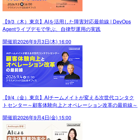
【9/3（木）東京】AIを活用した障害対応最前線 | DevOps
Agentライブデモで学ぶ、自律型運用の実践
開催前
2026年9月3日(木) 16:00
【9/4（金）東京】AIチームメイトが変える次世代コンタク
トセンター～顧客体験向上とオペレーション改革の最前線～
開催前
2026年9月4日(金) 15:00