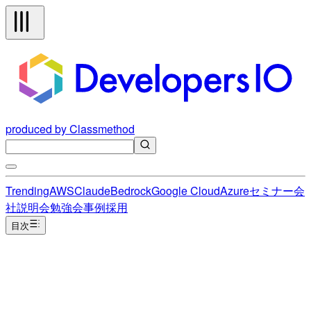
produced by Classmethod
Trending
AWS
Claude
Bedrock
Google Cloud
Azure
セミナー
会
社説明会
勉強会
事例
採用
目次