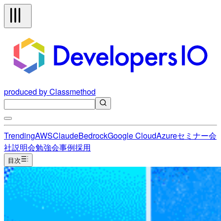
produced by Classmethod
Trending
AWS
Claude
Bedrock
Google Cloud
Azure
セミナー
会
社説明会
勉強会
事例
採用
目次