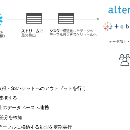
ート取得・S3バケットへのアウトプットを行う
に連携する
ake上のデータベースへ連携
る差分を検知
て別テーブルに格納する処理を定期実行