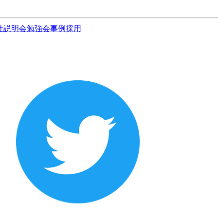
社説明会
勉強会
事例
採用