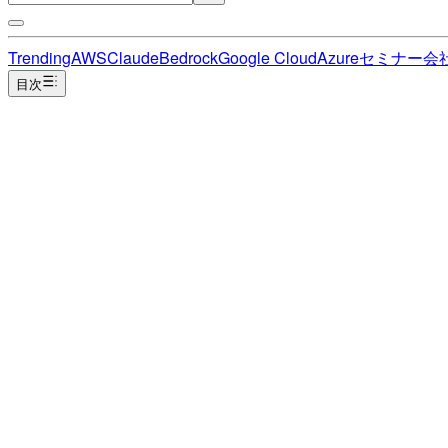
Trending
AWS
Claude
Bedrock
Google Cloud
Azure
セミナー
会
目次