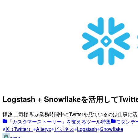
Logstash + Snowflakeを活用して
拝啓 上司様 私が業務時間中にTwitterを見ているのは仕事
「カスタマーストーリー」を支えるツール特集
モダンデー
X（Twitter）
Alteryx
ビジネス
Logstash
Snowflake