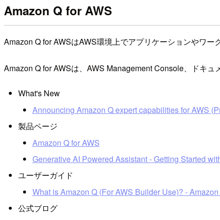
Amazon Q for AWS
Amazon Q for AWSはAWS環境上でアプリケーシ
Amazon Q for AWSは、AWS Management Consol
What's New
Announcing Amazon Q expert capabilities for AWS (P
製品ページ
Amazon Q for AWS
Generative AI Powered Assistant - Getting Started w
ユーザーガイド
What is Amazon Q (For AWS Builder Use)? - Amazon
公式ブログ