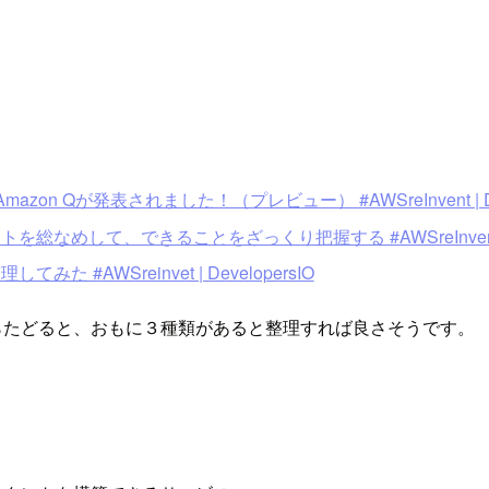
 Qが発表されました！（プレビュー） #AWSreInvent | Deve
なめして、できることをざっくり把握する #AWSreInvent | De
#AWSreinvet | DevelopersIO
からたどると、おもに３種類があると整理すれば良さそうです。