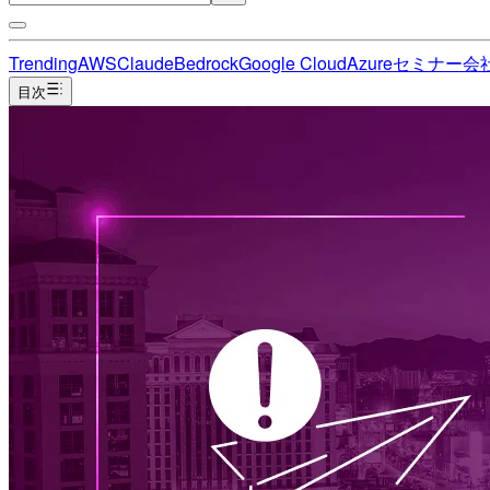
Trending
AWS
Claude
Bedrock
Google Cloud
Azure
セミナー
会
目次