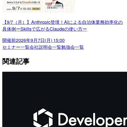
【9/7（月）】Anthropic登壇！AIによる自治体業務効率化の
具体例ーSkillsで広がるClaudeの使い方ー
開催前
2026年9月7日(月) 15:00
セミナー一覧
会社説明会一覧
勉強会一覧
関連記事