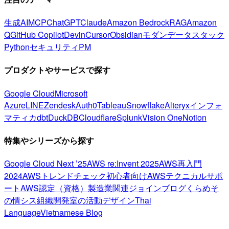
生成AI
MCP
ChatGPT
Claude
Amazon Bedrock
RAG
Amazon
Q
GitHub Copilot
Devin
Cursor
Obsidian
モダンデータスタック
Python
セキュリティ
PM
プロダクトやサービスで探す
Google Cloud
Microsoft
Azure
LINE
Zendesk
Auth0
Tableau
Snowflake
Alteryx
インフォ
マティカ
dbt
DuckDB
Cloudflare
Splunk
Vision One
Notion
特集やシリーズから探す
Google Cloud Next ’25
AWS re:Invent 2025
AWS再入門
2024
AWSトレンドチェック
初心者向け
AWSテクニカルサポ
ート
AWS認定（資格）
製造業関連
ジョインブログ
くらめそ
の情シス
組織開発室の活動
デザイン
Thai
Language
Vietnamese Blog