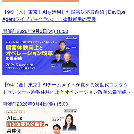
【9/3（木）東京】AIを活用した障害対応最前線 | DevOps
Agentライブデモで学ぶ、自律型運用の実践
開催前
2026年9月3日(木) 16:00
【9/4（金）東京】AIチームメイトが変える次世代コンタク
トセンター～顧客体験向上とオペレーション改革の最前線～
開催前
2026年9月4日(金) 15:00