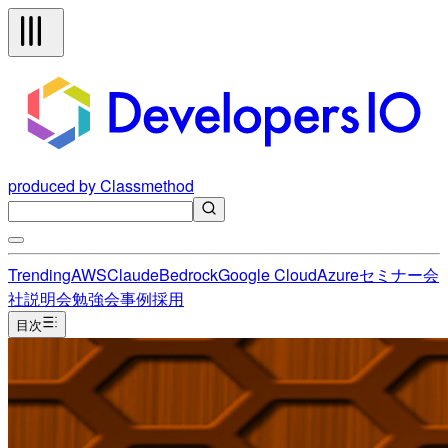
produced by Classmethod
Trending
AWS
Claude
Bedrock
Google Cloud
Azure
セミナー
会
社説明会
勉強会
事例
採用
目次