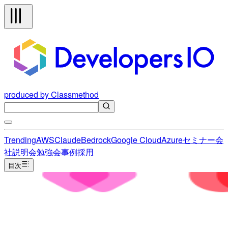
produced by Classmethod
Trending
AWS
Claude
Bedrock
Google Cloud
Azure
セミナー
会
社説明会
勉強会
事例
採用
目次