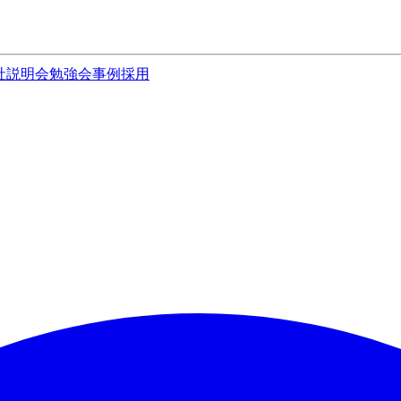
社説明会
勉強会
事例
採用