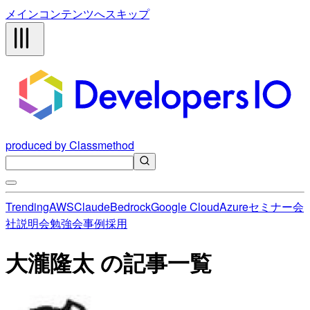
メインコンテンツへスキップ
produced by Classmethod
Trending
AWS
Claude
Bedrock
Google Cloud
Azure
セミナー
会
社説明会
勉強会
事例
採用
大瀧隆太 の記事一覧