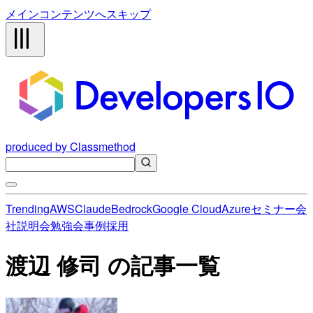
メインコンテンツへスキップ
produced by Classmethod
Trending
AWS
Claude
Bedrock
Google Cloud
Azure
セミナー
会
社説明会
勉強会
事例
採用
渡辺 修司 の記事一覧