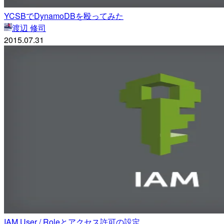
YCSBでDynamoDBを殴ってみた
渡辺 修司
2015.07.31
IAM User / Roleとアクセス許可の設定