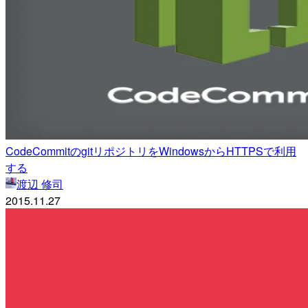
CodeCommitのgitリポジトリをWindowsからHTTPSで利用
する
渡辺 修司
2015.11.27