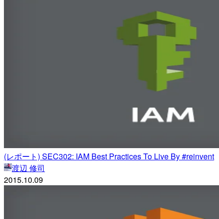
(レポート) SEC302: IAM Best Practices To Live By #reinvent
渡辺 修司
2015.10.09