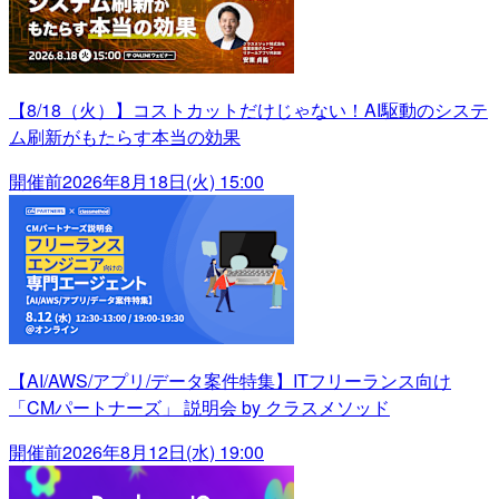
【8/18（火）】コストカットだけじゃない！AI駆動のシステ
ム刷新がもたらす本当の効果
開催前
2026年8月18日(火) 15:00
【AI/AWS/アプリ/データ案件特集】ITフリーランス向け
「CMパートナーズ」 説明会 by クラスメソッド
開催前
2026年8月12日(水) 19:00