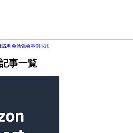
社説明会
勉強会
事例
採用
s の記事一覧