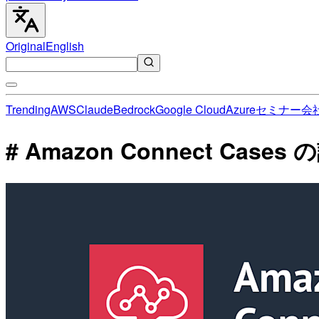
Original
English
Trending
AWS
Claude
Bedrock
Google Cloud
Azure
セミナー
会
# Amazon Connect Case