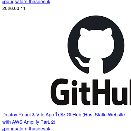
pongsatorn-thaseesuk
p
2026.03.11
Deploy React & Vite App ไปยัง GitHub (Host Static-Website
with AWS Amplify Part. 2)
pongsatorn-thaseesuk
p