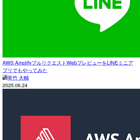
AWS AmplifyプルリクエストWebプレビューをLINEミニア
プリでもやってみた
草竹 大輔
2025.06.24