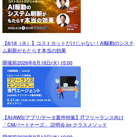
【8/18（火）】コストカットだけじゃない！AI駆動のシステ
ム刷新がもたらす本当の効果
開催前
2026年8月18日(火) 15:00
【AI/AWS/アプリ/データ案件特集】ITフリーランス向け
「CMパートナーズ」 説明会 by クラスメソッド
開催前
2026年8月12日(水) 19:00