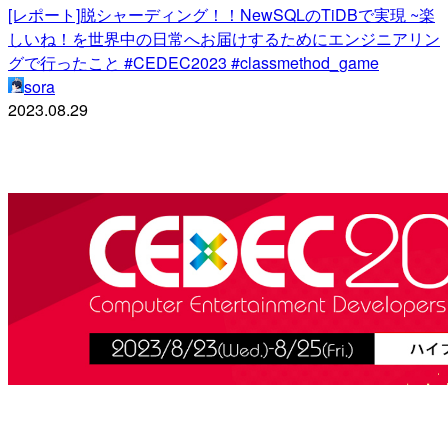
[レポート]脱シャーディング！！NewSQLのTiDBで実現 ~楽
しいね！を世界中の日常へお届けするためにエンジニアリン
グで行ったこと #CEDEC2023 #classmethod_game
sora
2023.08.29