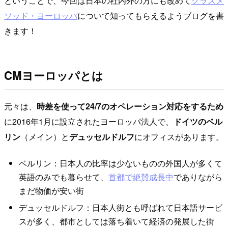
ということで、今回は日本の社内外の方にも改めて
クラスメ
ソッド・ヨーロッパ
について知ってもらえるようブログを書
きます！
CMヨーロッパとは
元々は、
時差を使って24/7のオペレーション対応をするため
に2016年1月に設立されたヨーロッパ法人で、
ドイツのベル
リン
（メイン）と
デュッセルドルフ
にオフィスがあります。
ベルリン：日本人の比率は少ないものの外国人が多くて
英語のみでも暮らせて、
首都で絶賛成長中
でありながら
まだ物価が安い街
デュッセルドルフ：日本人街とも呼ばれて日本語サービ
スが多く、都市としては落ち着いて経済の発展した街