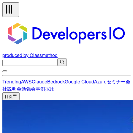
produced by Classmethod
Trending
AWS
Claude
Bedrock
Google Cloud
Azure
セミナー
会
社説明会
勉強会
事例
採用
目次