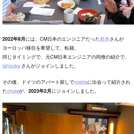
2022年8月
には、CM日本のエンジニアだった
新井
さんが
ヨーロッパ移住を希望して、転籍。
同じタイミングで、元CM日本エンジニアの同僚の紹介で、
Ishizuka
さんがジョインしました。
その後、ドイツのアパート探しで
nobita
に出会って紹介され
た
chata
が、
2023年2月
にジョインしました。