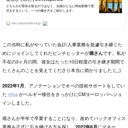
この当時に私がやっていた会計/人事業務を急遽引き継ぐた
めにジョインしてくれたピンチヒッターが
堀さん
です。私が
不在の3ヶ月の間、彼女はたった10日程度の引き継ぎ期間で
たくさんのことを覚えてくださり本当に助かりました (;_;)
2022年1月
、アノテーションでオペの技術サポートをしてい
た
miya
がベルギー移住をきっかけにCMヨーロッパへジョ
インしました。
堀さんが半年で卒業することになり、改めてバックオフィス
業務を正式に引き継げる方を探し、
2022年6月
にマネー