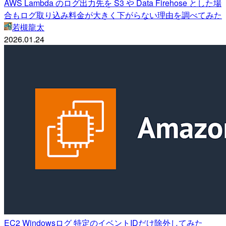
AWS Lambda のログ出力先を S3 や Data Firehose とした場
合もログ取り込み料金が大きく下がらない理由を調べてみた
若槻龍太
2026.01.24
EC2 Windowsログ 特定のイベントIDだけ除外してみた