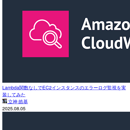
Lambda関数なしでEC2インスタンスのエラーログ監視を実
装してみた
立神 皓基
2025.08.05