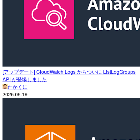
[アップデート] CloudWatch Logs からついに ListLogGroups
API が登場しました
たかくに
2025.05.19