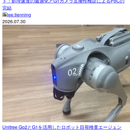
ト：処理速度の最適化とG1カメラ互換性検証によるPoCの
完結
lee.tienning
2026.07.30
Unitree Go2とG1を活用したロボット目視検査エージェン