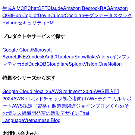
生成AI
MCP
ChatGPT
Claude
Amazon Bedrock
RAG
Amazon
Q
GitHub Copilot
Devin
Cursor
Obsidian
モダンデータスタック
Python
セキュリティ
PM
プロダクトやサービスで探す
Google Cloud
Microsoft
Azure
LINE
Zendesk
Auth0
Tableau
Snowflake
Alteryx
インフォ
マティカ
dbt
DuckDB
Cloudflare
Splunk
Vision One
Notion
特集やシリーズから探す
Google Cloud Next ’25
AWS re:Invent 2025
AWS再入門
2024
AWSトレンドチェック
初心者向け
AWSテクニカルサポ
ート
AWS認定（資格）
製造業関連
ジョインブログ
くらめそ
の情シス
組織開発室の活動
デザイン
Thai
Language
Vietnamese Blog
お問い合わせ