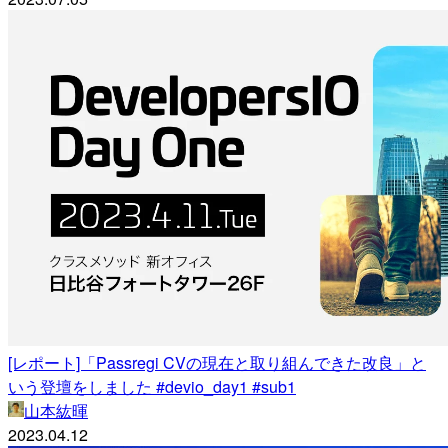
[レポート]「Passregi CVの現在と取り組んできた改良」と
いう登壇をしました #devio_day1 #sub1
山本紘暉
2023.04.12