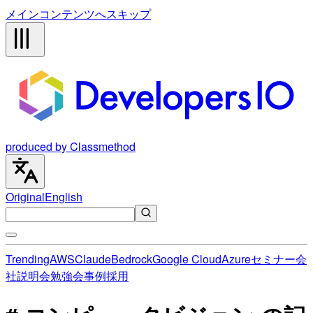
メインコンテンツへスキップ
produced by Classmethod
Original
English
Trending
AWS
Claude
Bedrock
Google Cloud
Azure
セミナー
会
社説明会
勉強会
事例
採用