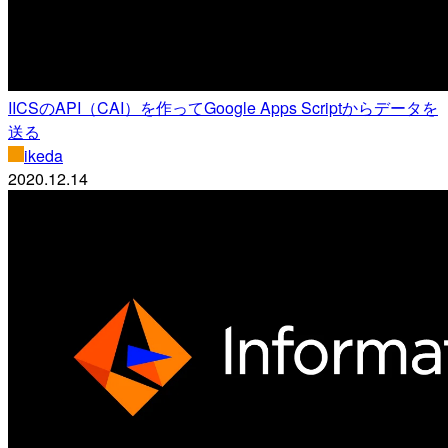
IICSのAPI（CAI）を作ってGoogle Apps Scriptからデータを
送る
ikeda
2020.12.14