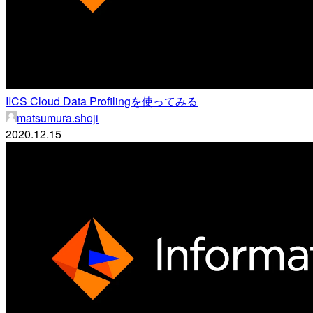
IICS Cloud Data Profilingを使ってみる
matsumura.shoji
2020.12.15