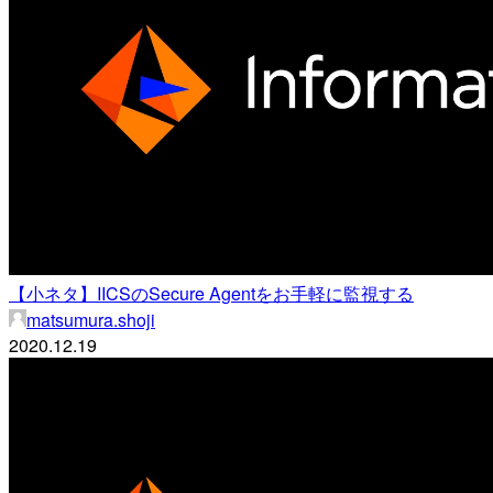
【小ネタ】IICSのSecure Agentをお手軽に監視する
matsumura.shoji
2020.12.19