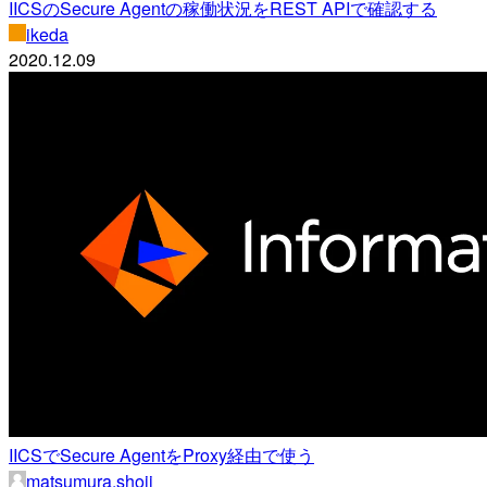
IICSのSecure Agentの稼働状況をREST APIで確認する
ikeda
2020.12.09
IICSでSecure AgentをProxy経由で使う
matsumura.shoji