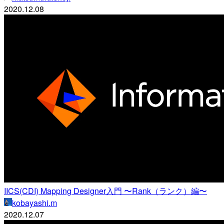
2020.12.08
IICS(CDI) Mapping Designer入門 〜Rank（ランク）編〜
kobayashi.m
2020.12.07