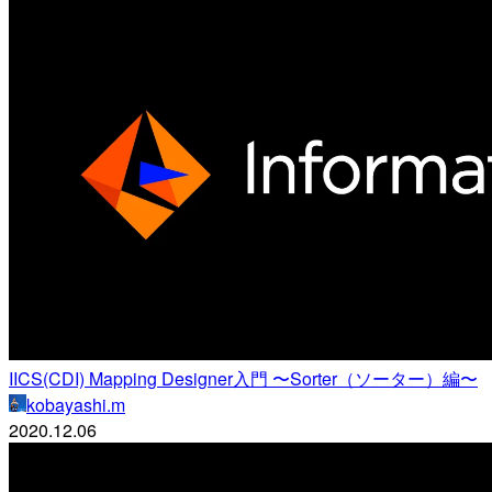
IICS(CDI) Mapping Designer入門 〜Sorter（ソーター）編〜
kobayashi.m
2020.12.06