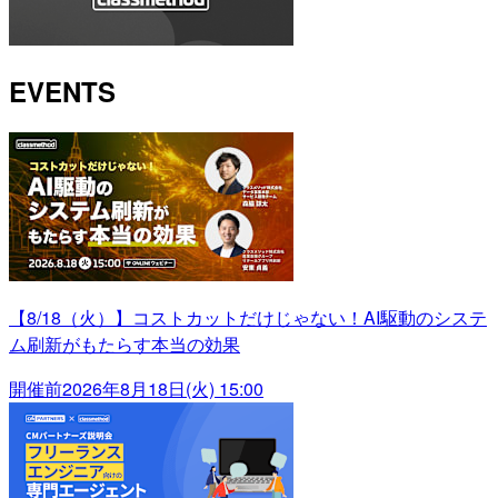
EVENTS
【8/18（火）】コストカットだけじゃない！AI駆動のシステ
ム刷新がもたらす本当の効果
開催前
2026年8月18日(火) 15:00