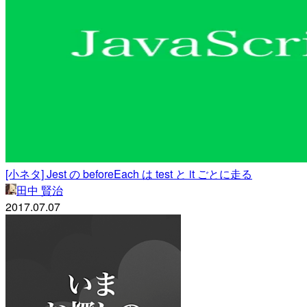
[小ネタ] Jest の beforeEach は test と it ごとに走る
田中 賢治
2017.07.07