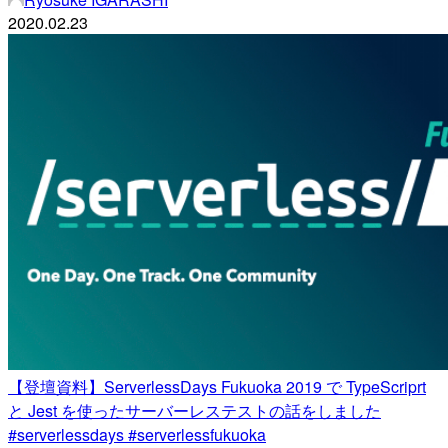
2020.02.23
【登壇資料】ServerlessDays Fukuoka 2019 で TypeScriprt
と Jest を使ったサーバーレステストの話をしました
#serverlessdays #serverlessfukuoka