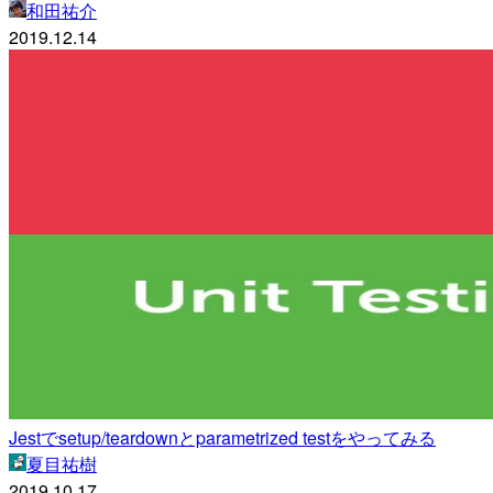
和田祐介
2019.12.14
Jestでsetup/teardownとparametrized testをやってみる
夏目祐樹
2019.10.17