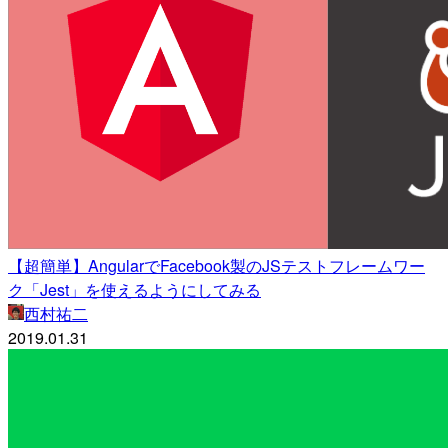
【超簡単】AngularでFacebook製のJSテストフレームワー
ク「Jest」を使えるようにしてみる
西村祐二
2019.01.31