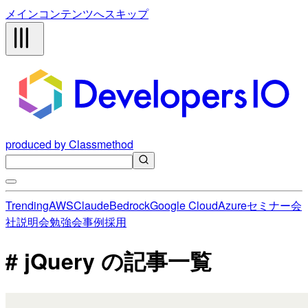
メインコンテンツへスキップ
produced by Classmethod
Trending
AWS
Claude
Bedrock
Google Cloud
Azure
セミナー
会
社説明会
勉強会
事例
採用
# jQuery の記事一覧