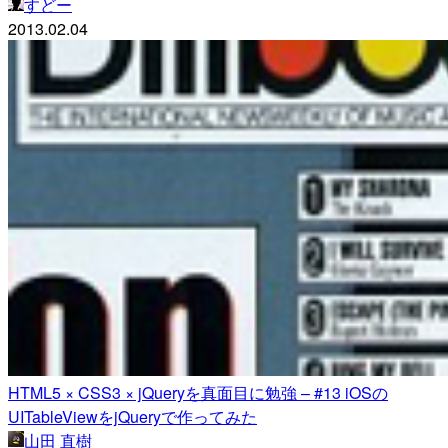
すどー
2013.02.04
HTML5 × CSS3 × jQueryを真面目に勉強 – #13 iOSの
UITableViewをjQueryで作ってみた
山田 直樹