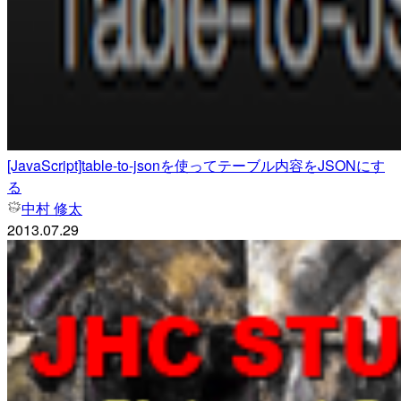
[JavaScript]table-to-jsonを使ってテーブル内容をJSONにす
る
中村 修太
2013.07.29