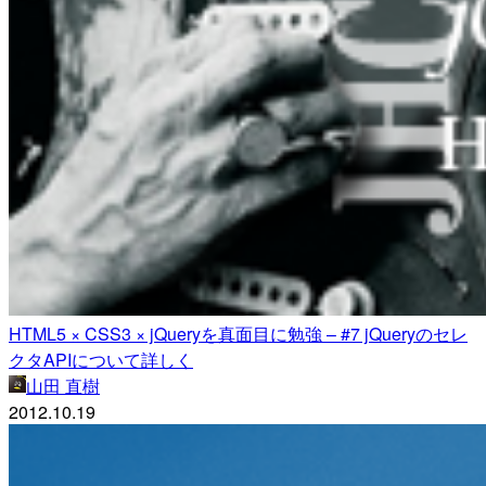
HTML5 × CSS3 × jQueryを真面目に勉強 – #7 jQueryのセレ
クタAPIについて詳しく
山田 直樹
2012.10.19