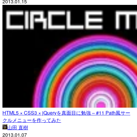
2013.01.15
HTML5 × CSS3 × jQueryを真面目に勉強 – #11 Path風サー
クルメニューを作ってみた
山田 直樹
2013.01.07