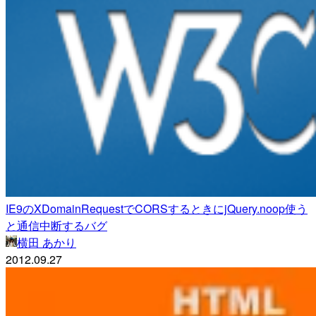
IE9のXDomainRequestでCORSするときにjQuery.noop使う
と通信中断するバグ
横田 あかり
2012.09.27