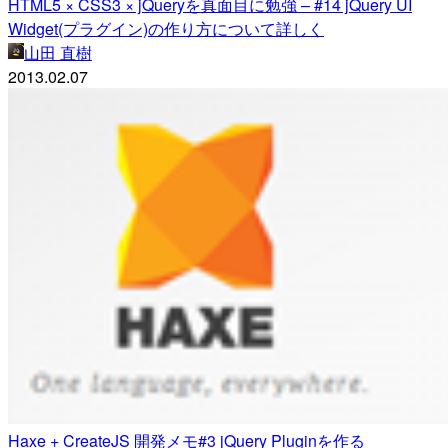
HTML5 × CSS3 × jQueryを真面目に勉強 – #14 jQuery UI
Widget(プラグイン)の作り方について詳しく
山田 直樹
2013.02.07
Haxe + CreateJS 開発メモ#3 jQuery Pluginを作る