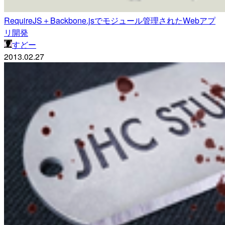
RequireJS＋Backbone.jsでモジュール管理されたWebアプ
リ開発
すどー
2013.02.27