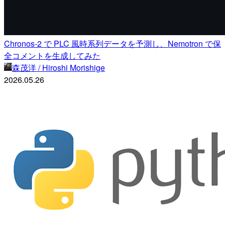
Chronos-2 で PLC 風時系列データを予測し、Nemotron で保
全コメントを生成してみた
森茂洋 / Hiroshi Morishige
2026.05.26