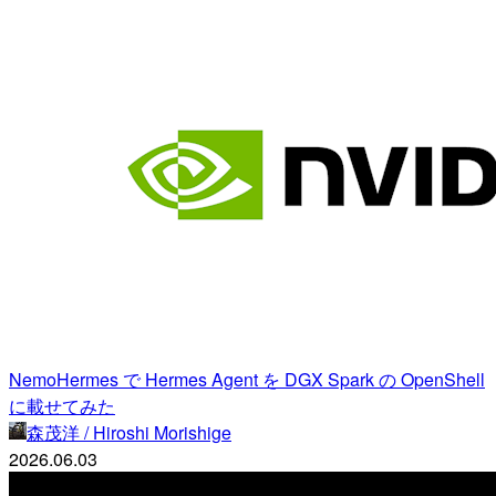
NemoHermes で Hermes Agent を DGX Spark の OpenShell
に載せてみた
森茂洋 / Hiroshi Morishige
2026.06.03