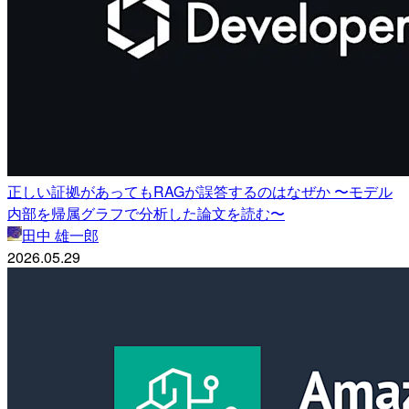
正しい証拠があってもRAGが誤答するのはなぜか 〜モデル
内部を帰属グラフで分析した論文を読む〜
田中 雄一郎
2026.05.29