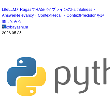
LiteLLMとRagasでRAGパイプラインのFaithfulness・
AnswerRelevancy・ContextRecall・ContextPrecisionを評
価してみる
kobayashi.m
2026.05.25