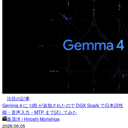
注目の記事
Gemma 4 に 12B が追加されたので DGX Spark で日本語性
能・音声入力・MTP まで試してみた
森茂洋 / Hiroshi Morishige
2026.06.05