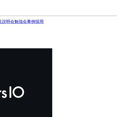
社説明会
勉強会
事例
採用