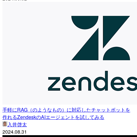
手軽にRAG（のようなもの）に対応したチャットボットを
作れるZendeskのAIエージェントを試してみる
入井啓太
2024.08.31