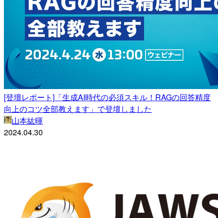
[登壇レポート]「生成AI時代の必須スキル！RAGの回答精度
向上のコツ全部教えます」で登壇しました
山本紘暉
2024.04.30