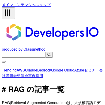
メインコンテンツへスキップ
produced by Classmethod
Trending
AWS
Claude
Bedrock
Google Cloud
Azure
セミナー
会
社説明会
勉強会
事例
採用
# RAG の記事一覧
RAG(Retrieval Augmented Generation)は、大規模言語モデ