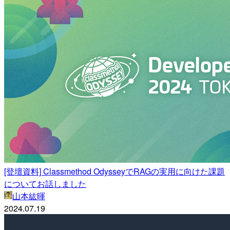
[登壇資料] Classmethod OdysseyでRAGの実用に向けた課題
についてお話しました
山本紘暉
2024.07.19