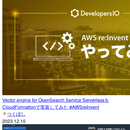
Vector engine for OpenSearch Service Serverlessを
CloudFormationで実装してみた #AWSreInvent
つくぼし
2023.12.10