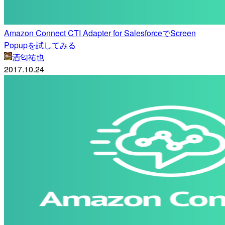
Amazon Connect CTI Adapter for SalesforceでScreen
Popupを試してみる
酒匂祐也
2017.10.24