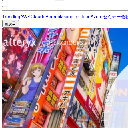
Trending
AWS
Claude
Bedrock
Google Cloud
Azure
セミナー
会
目次