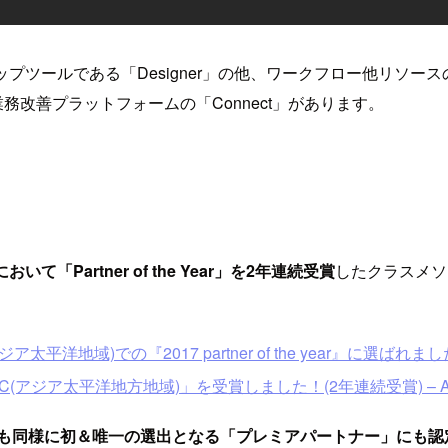
ップツールである「Designer」の他、ワークフロー他リソー
業務改善プラットフォームの「Connect」があります。
て「Partner of the Year」を2年連続受賞
したクラスメソ
ア太平洋地域)での『2017 partner of the year』に選ばれました！ #
ジア太平洋地方地域)」を受賞しました！(2年連続受賞) – Alteryx Inspi
も同様に初＆唯一の選出となる「プレミアパートナー」にも認