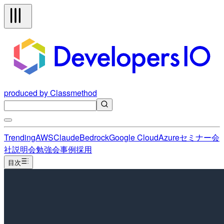
produced by Classmethod
Trending
AWS
Claude
Bedrock
Google Cloud
Azure
セミナー
会
社説明会
勉強会
事例
採用
目次