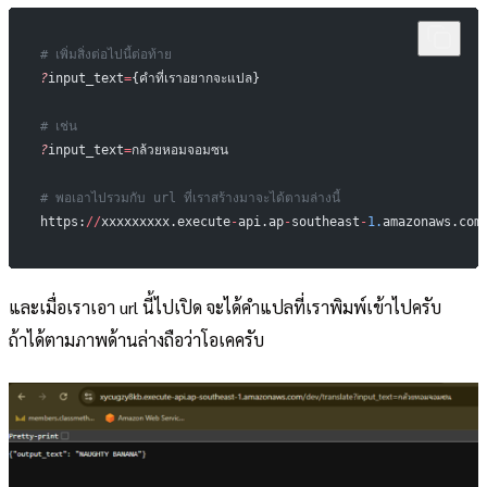
# เพิ่มสิ่งต่อไปนี้ต่อท้าย
?
input_text
=
{คำที่เราอยากจะแปล}
# เช่น
?
input_text
=
กล้วยหอมจอมซน
# พอเอาไปรวมกับ url ที่เราสร้างมาจะได้ตามล่างนี้
https:
//
xxxxxxxxx.execute
-
api.ap
-
southeast
-
1.
amazonaws.com
และเมื่อเราเอา url นี้ไปเปิด จะได้คำแปลที่เราพิมพ์เข้าไปครับ
ถ้าได้ตามภาพด้านล่างถือว่าโอเคครับ