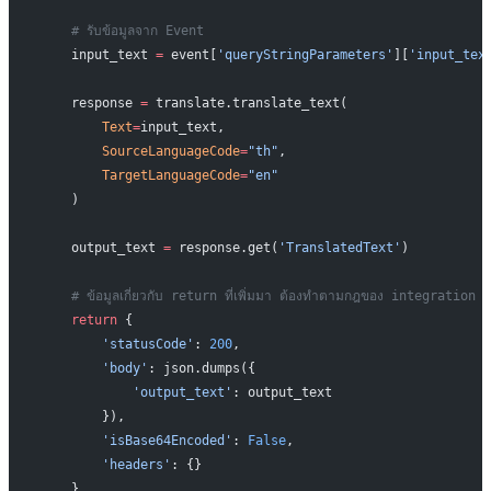
    # รับข้อมูลจาก Event 
    input_text 
=
 event[
'queryStringParameters'
][
'input_tex
    response 
=
 translate.translate_text(
        Text
=
input_text,
        SourceLanguageCode
=
"th"
,
        TargetLanguageCode
=
"en"
    )
    output_text 
=
 response.get(
'TranslatedText'
)
    # ข้อมูลเกี่ยวกับ return ที่เพิ่มมา ต้องทำตามกฎของ integr
    return
 {
        'statusCode'
: 
200
,
        'body'
: json.dumps({
            'output_text'
: output_text
        }),
        'isBase64Encoded'
: 
False
,
        'headers'
: {}
    }