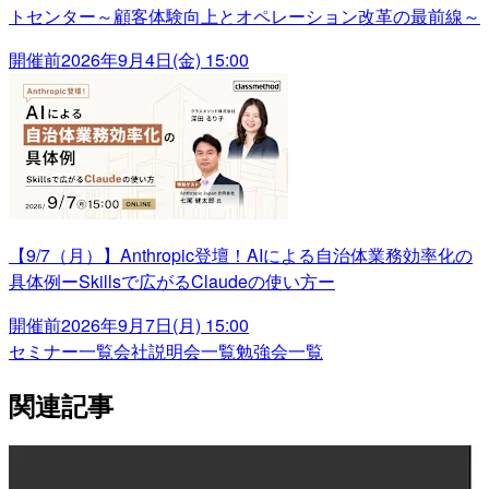
トセンター～顧客体験向上とオペレーション改革の最前線～
開催前
2026年9月4日(金) 15:00
【9/7（月）】Anthropic登壇！AIによる自治体業務効率化の
具体例ーSkillsで広がるClaudeの使い方ー
開催前
2026年9月7日(月) 15:00
セミナー一覧
会社説明会一覧
勉強会一覧
関連記事