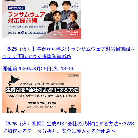
【8/25（火）】事例から学ぶ！ランサムウェア対策最前線～
今すぐ実践できる多重防御戦略
開催前
2026年8月25日(火) 13:00
【8/25（火）札幌】生成AIを“会社の武器”にする方法〜AWS
で加速するデータ分析と、安全に導入する仕組み〜