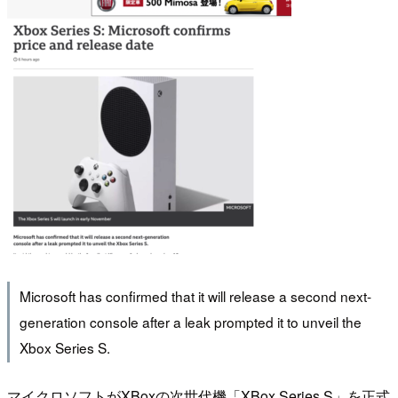
Microsoft has confirmed that it will release a second next-
generation console after a leak prompted it to unveil the
Xbox Series S.
マイクロソフトがXBoxの次世代機「XBox Series S」を正式