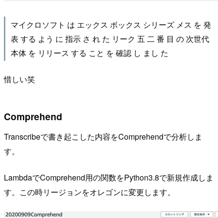
マイクロソフト は エックス ボックス シリーズ メス を 発
表 する よう に 指示 さ れ た リーク 五 二 番 目 の 次世代
本体 を リリース する こと を 確認 し まし た
惜しい笑
Comprehend
Transcribeで書き起こした内容をComprehendで分析しま
す。
LambdaでComprehend用の関数をPython3.8で新規作成しま
す。この時リージョンをオレゴンに変更します。