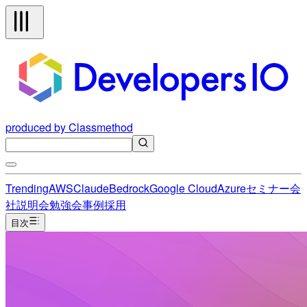
produced by Classmethod
Trending
AWS
Claude
Bedrock
Google Cloud
Azure
セミナー
会
社説明会
勉強会
事例
採用
目次