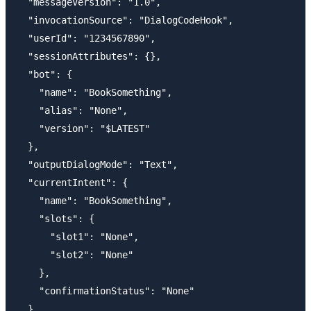
  "messageVersion": "1.0",

  "invocationSource": "DialogCodeHook",

  "userId": "1234567890",

  "sessionAttributes": {},

  "bot": {

    "name": "BookSomething",

    "alias": "None",

    "version": "$LATEST"

  },

  "outputDialogMode": "Text",

  "currentIntent": {

    "name": "BookSomething",

    "slots": {

      "slot1": "None",

      "slot2": "None"

    },

    "confirmationStatus": "None"

  },
