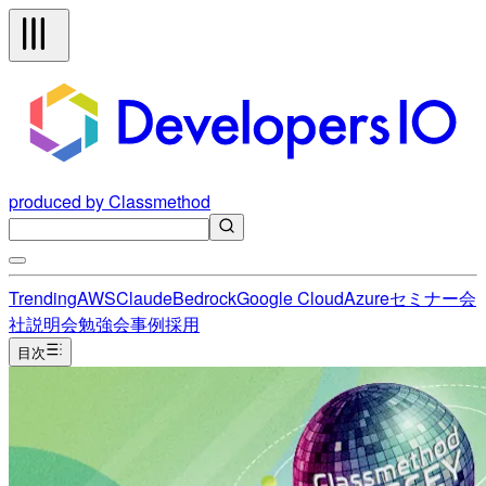
produced by Classmethod
Trending
AWS
Claude
Bedrock
Google Cloud
Azure
セミナー
会
社説明会
勉強会
事例
採用
目次