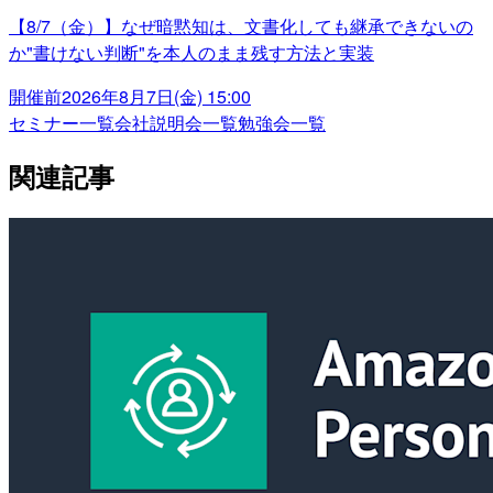
【8/7（金）】なぜ暗黙知は、文書化しても継承できないの
か"書けない判断"を本人のまま残す方法と実装
開催前
2026年8月7日(金) 15:00
セミナー一覧
会社説明会一覧
勉強会一覧
関連記事