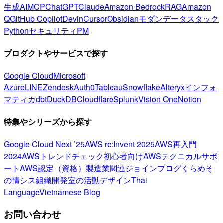
生成AI
MCP
ChatGPT
Claude
Amazon Bedrock
RAG
Amazon
Q
GitHub Copilot
Devin
Cursor
Obsidian
モダンデータスタック
Python
セキュリティ
PM
プロダクトやサービスで探す
Google Cloud
Microsoft
Azure
LINE
Zendesk
Auth0
Tableau
Snowflake
Alteryx
インフォ
マティカ
dbt
DuckDB
Cloudflare
Splunk
Vision One
Notion
特集やシリーズから探す
Google Cloud Next ’25
AWS re:Invent 2025
AWS再入門
2024
AWSトレンドチェック
初心者向け
AWSテクニカルサポ
ート
AWS認定（資格）
製造業関連
ジョインブログ
くらめそ
の情シス
組織開発室の活動
デザイン
Thai
Language
Vietnamese Blog
お問い合わせ