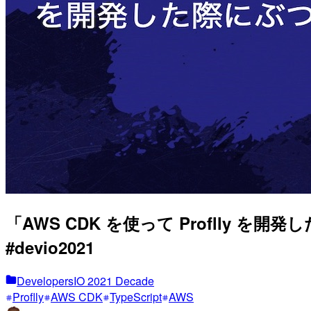
「AWS CDK を使って Profll
#devio2021
DevelopersIO 2021 Decade
Proflly
AWS CDK
TypeScript
AWS