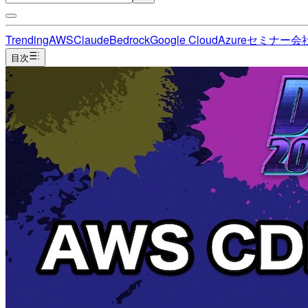
Trending
AWS
Claude
Bedrock
Google Cloud
Azure
セミナー
会
目次