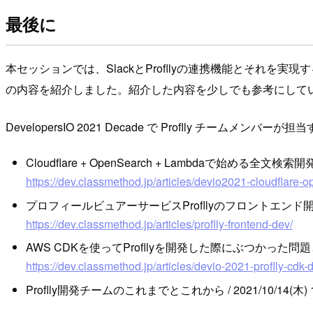
最後に
本セッションでは、SlackとProfllyの連携機能とそれ
の内容を紹介しました。紹介した内容を少しでも参考にして
DevelopersIO 2021 Decade で Proflly
Cloudflare + OpenSearch + Lambdaで始める全文検索
https://dev.classmethod.jp/articles/devio2021-cloudflare
プロフィールビュアーサービスProfllyのフロントエンド開
https://dev.classmethod.jp/articles/proflly-frontend-dev/
AWS CDKを使ってProfllyを開発した際にぶつかった
https://dev.classmethod.jp/articles/devio-2021-proflly-cdk-
Proflly開発チームのこれまでとこれから / 2021/10/14(木