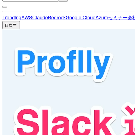
Trending
AWS
Claude
Bedrock
Google Cloud
Azure
セミナー
会
目次