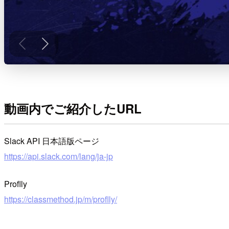
動画内でご紹介したURL
Slack API 日本語版ページ
https://api.slack.com/lang/ja-jp
Proflly
https://classmethod.jp/m/proflly/