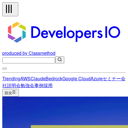
produced by Classmethod
Trending
AWS
Claude
Bedrock
Google Cloud
Azure
セミナー
会
社説明会
勉強会
事例
採用
目次