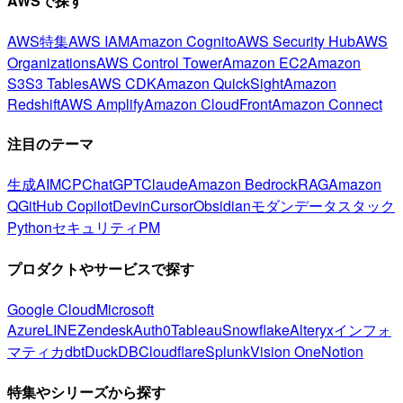
AWSで探す
AWS特集
AWS IAM
Amazon Cognito
AWS Security Hub
AWS
Organizations
AWS Control Tower
Amazon EC2
Amazon
S3
S3 Tables
AWS CDK
Amazon QuickSight
Amazon
Redshift
AWS Amplify
Amazon CloudFront
Amazon Connect
注目のテーマ
生成AI
MCP
ChatGPT
Claude
Amazon Bedrock
RAG
Amazon
Q
GitHub Copilot
Devin
Cursor
Obsidian
モダンデータスタック
Python
セキュリティ
PM
プロダクトやサービスで探す
Google Cloud
Microsoft
Azure
LINE
Zendesk
Auth0
Tableau
Snowflake
Alteryx
インフォ
マティカ
dbt
DuckDB
Cloudflare
Splunk
Vision One
Notion
特集やシリーズから探す