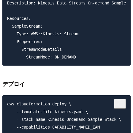
Description: Kinesis Data Streams On-demand Sample 

Resources:

  SampleStream:

    Type: AWS::Kinesis::Stream

    Properties:

      StreamModeDetails:

デプロイ
aws cloudformation deploy \

    --template-file kinesis.yaml \

    --stack-name Kinesis-Ondemand-Sample-Stack \
