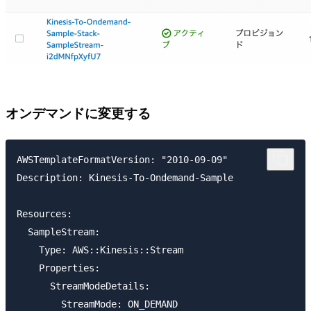
オンデマンドに変更する
AWSTemplateFormatVersion: "2010-09-09"

Description: Kinesis-To-Ondemand-Sample

Resources:

  SampleStream:

    Type: AWS::Kinesis::Stream

    Properties:

      StreamModeDetails:
