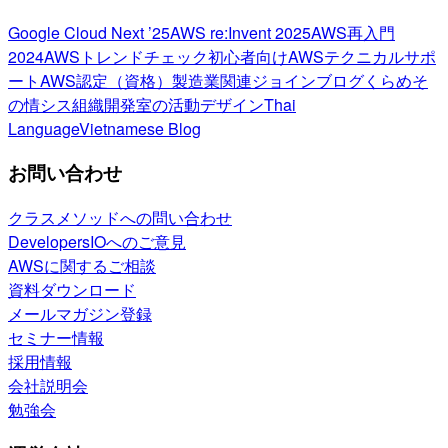
Google Cloud Next ’25
AWS re:Invent 2025
AWS再入門
2024
AWSトレンドチェック
初心者向け
AWSテクニカルサポ
ート
AWS認定（資格）
製造業関連
ジョインブログ
くらめそ
の情シス
組織開発室の活動
デザイン
Thai
Language
Vietnamese Blog
お問い合わせ
クラスメソッドへの問い合わせ
DevelopersIOへのご意見
AWSに関するご相談
資料ダウンロード
メールマガジン登録
セミナー情報
採用情報
会社説明会
勉強会