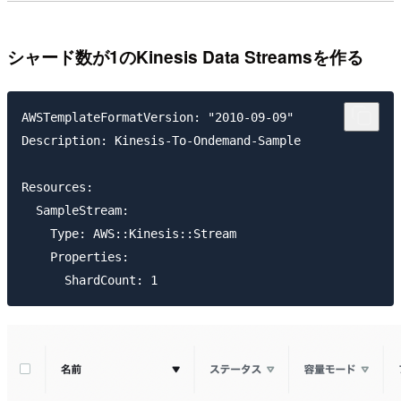
シャード数が1のKinesis Data Streamsを作る
AWSTemplateFormatVersion: "2010-09-09"

Description: Kinesis-To-Ondemand-Sample

Resources:

  SampleStream:

    Type: AWS::Kinesis::Stream

    Properties:
