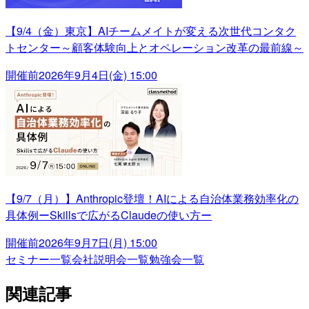
【9/4（金）東京】AIチームメイトが変える次世代コンタク
トセンター～顧客体験向上とオペレーション改革の最前線～
開催前
2026年9月4日(金) 15:00
【9/7（月）】Anthropic登壇！AIによる自治体業務効率化の
具体例ーSkillsで広がるClaudeの使い方ー
開催前
2026年9月7日(月) 15:00
セミナー一覧
会社説明会一覧
勉強会一覧
関連記事