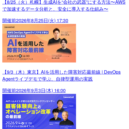
【8/25（火）札幌】生成AIを“会社の武器”にする方法〜AWS
で加速するデータ分析と、安全に導入する仕組み〜
開催前
2026年8月25日(火) 17:30
【9/3（木）東京】AIを活用した障害対応最前線 | DevOps
Agentライブデモで学ぶ、自律型運用の実践
開催前
2026年9月3日(木) 16:00