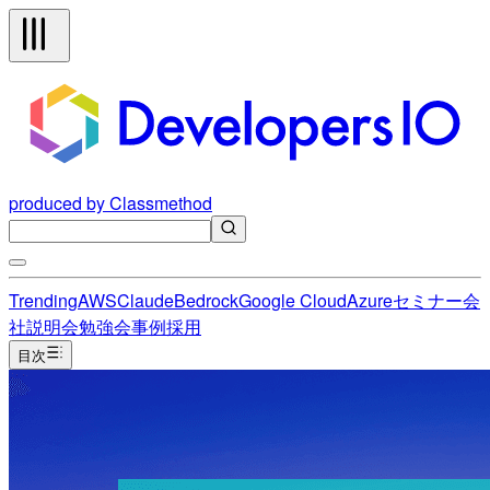
produced by Classmethod
Trending
AWS
Claude
Bedrock
Google Cloud
Azure
セミナー
会
社説明会
勉強会
事例
採用
目次