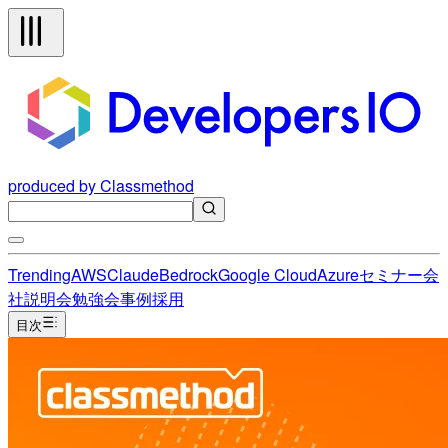
produced by Classmethod
Trending
AWS
Claude
Bedrock
Google Cloud
Azure
セミナー
会
社説明会
勉強会
事例
採用
目次