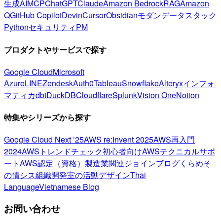
生成AI
MCP
ChatGPT
Claude
Amazon Bedrock
RAG
Amazon
Q
GitHub Copilot
Devin
Cursor
Obsidian
モダンデータスタック
Python
セキュリティ
PM
プロダクトやサービスで探す
Google Cloud
Microsoft
Azure
LINE
Zendesk
Auth0
Tableau
Snowflake
Alteryx
インフォ
マティカ
dbt
DuckDB
Cloudflare
Splunk
Vision One
Notion
特集やシリーズから探す
Google Cloud Next ’25
AWS re:Invent 2025
AWS再入門
2024
AWSトレンドチェック
初心者向け
AWSテクニカルサポ
ート
AWS認定（資格）
製造業関連
ジョインブログ
くらめそ
の情シス
組織開発室の活動
デザイン
Thai
Language
Vietnamese Blog
お問い合わせ