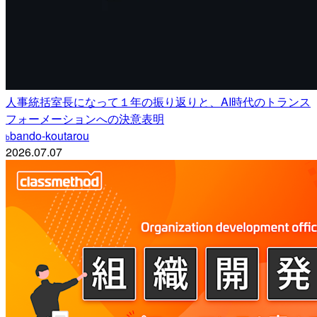
人事統括室長になって１年の振り返りと、AI時代のトランス
フォーメーションへの決意表明
bando-koutarou
b
2026.07.07