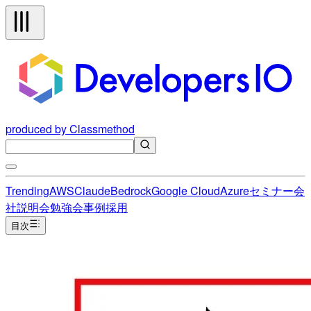
produced by Classmethod
Trending
AWS
Claude
Bedrock
Google Cloud
Azure
セミナー
会
社説明会
勉強会
事例
採用
目次