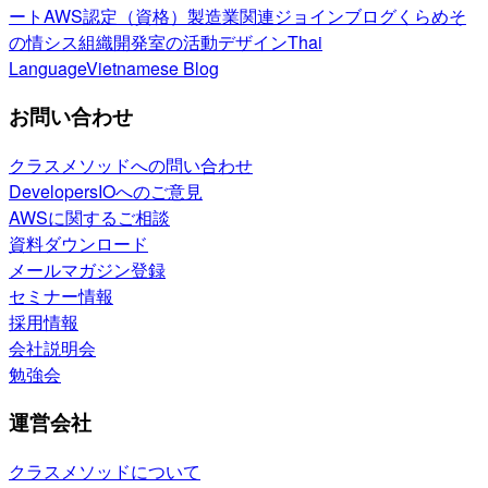
ート
AWS認定（資格）
製造業関連
ジョインブログ
くらめそ
の情シス
組織開発室の活動
デザイン
Thai
Language
Vietnamese Blog
お問い合わせ
クラスメソッドへの問い合わせ
DevelopersIOへのご意見
AWSに関するご相談
資料ダウンロード
メールマガジン登録
セミナー情報
採用情報
会社説明会
勉強会
運営会社
クラスメソッドについて