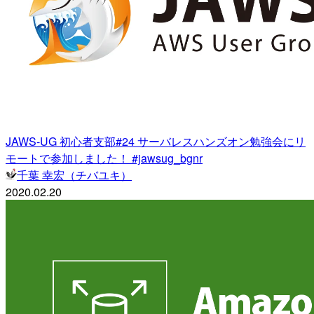
JAWS-UG 初心者支部#24 サーバレスハンズオン勉強会にリ
モートで参加しました！ #jawsug_bgnr
千葉 幸宏（チバユキ）
2020.02.20