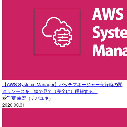
【AWS Systems Manager】パッチマネージャー実行時の関
連リソースを、絵で見て（完全に）理解する。
千葉 幸宏（チバユキ）
2020.03.31