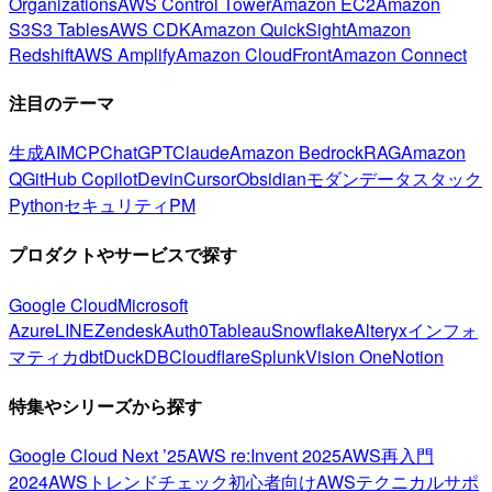
Organizations
AWS Control Tower
Amazon EC2
Amazon
S3
S3 Tables
AWS CDK
Amazon QuickSight
Amazon
Redshift
AWS Amplify
Amazon CloudFront
Amazon Connect
注目のテーマ
生成AI
MCP
ChatGPT
Claude
Amazon Bedrock
RAG
Amazon
Q
GitHub Copilot
Devin
Cursor
Obsidian
モダンデータスタック
Python
セキュリティ
PM
プロダクトやサービスで探す
Google Cloud
Microsoft
Azure
LINE
Zendesk
Auth0
Tableau
Snowflake
Alteryx
インフォ
マティカ
dbt
DuckDB
Cloudflare
Splunk
Vision One
Notion
特集やシリーズから探す
Google Cloud Next ’25
AWS re:Invent 2025
AWS再入門
2024
AWSトレンドチェック
初心者向け
AWSテクニカルサポ