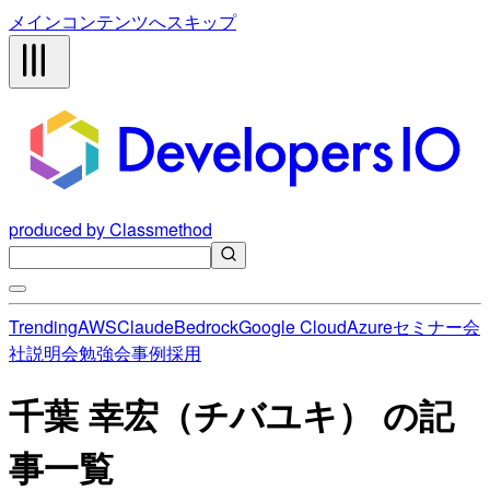
メインコンテンツへスキップ
produced by Classmethod
Trending
AWS
Claude
Bedrock
Google Cloud
Azure
セミナー
会
社説明会
勉強会
事例
採用
千葉 幸宏（チバユキ） の記
事一覧