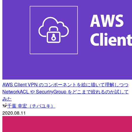
AWS Client VPN のコンポーネントを絵に描いて理解しつつ
NetworkACL や SecuriryGroup をどこまで絞れるのか試して
みた
千葉 幸宏（チバユキ）
2020.08.11