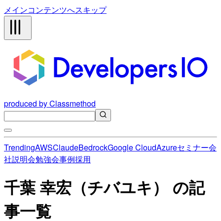
メインコンテンツへスキップ
produced by Classmethod
Trending
AWS
Claude
Bedrock
Google Cloud
Azure
セミナー
会
社説明会
勉強会
事例
採用
千葉 幸宏（チバユキ） の記
事一覧