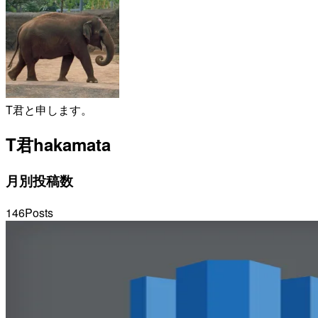
T君と申します。
T君
hakamata
月別投稿数
146
Posts