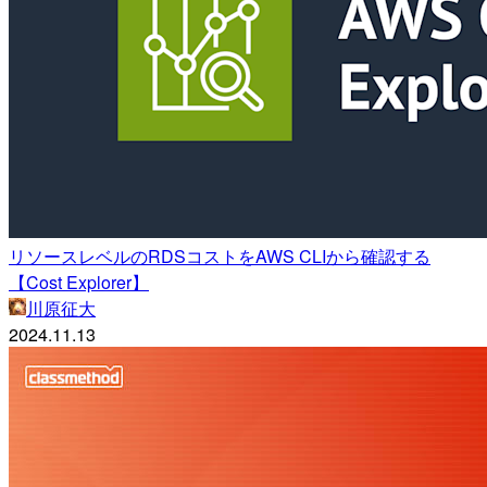
リソースレベルのRDSコストをAWS CLIから確認する
【Cost Explorer】
川原征大
2024.11.13