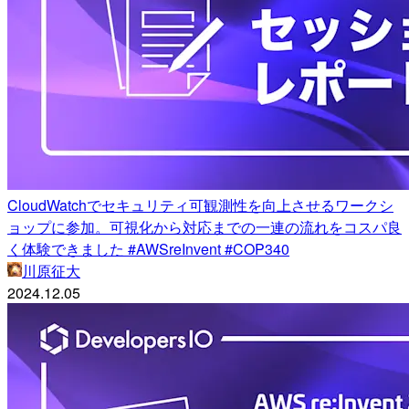
CloudWatchでセキュリティ可観測性を向上させるワークシ
ョップに参加。可視化から対応までの一連の流れをコスパ良
く体験できました #AWSreInvent #COP340
川原征大
2024.12.05