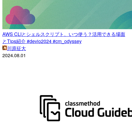
AWS CLIとシェルスクリプト、いつ使う？活用できる場面
とTips紹介 #devio2024 #cm_odyssey
川原征大
2024.08.01