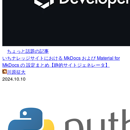
ちょっと話題の記事
いちナレッジサイトにおける MkDocs および Material for
MkDocs の 設定まとめ【静的サイトジェネレータ】
川原征大
2024.10.10