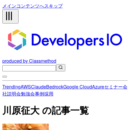
メインコンテンツへスキップ
produced by Classmethod
Trending
AWS
Claude
Bedrock
Google Cloud
Azure
セミナー
会
社説明会
勉強会
事例
採用
川原征大 の記事一覧