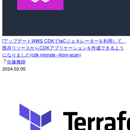
[アップデート]AWS CDKでIaCジェネレーターを利用して、
既存リソースからCDKアプリケーションを作成できるよう
になりました(cdk migrate –from-scan)
佐藤雅樹
2024.02.05