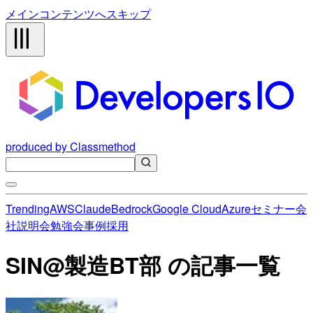
メインコンテンツへスキップ
produced by Classmethod
Trending
AWS
Claude
Bedrock
Google Cloud
Azure
セミナー
会
社説明会
勉強会
事例
採用
SIN@製造BT部 の記事一覧