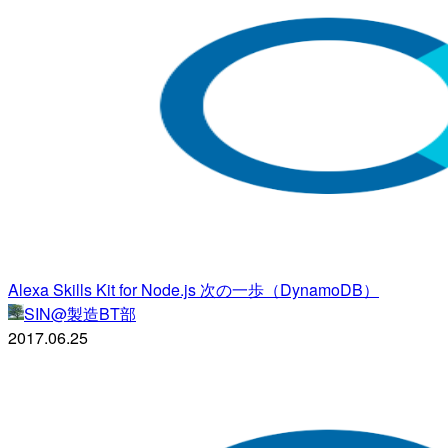
Alexa Skills Kit for Node.js 次の一歩（DynamoDB）
SIN@製造BT部
2017.06.25