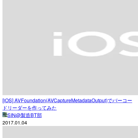
[iOS] AVFoundation(AVCaptureMetadataOutput)でバーコー
ドリーダーを作ってみた
SIN@製造BT部
2017.01.04