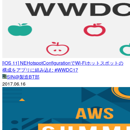
[iOS 11] NEHotspotConfigurationでWi-Fiホットスポットの
構成をアプリに組み込む #WWDC17
SIN@製造BT部
2017.06.16