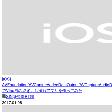
[iOS]
AVFoundation(AVCaptureVideoDataOutput/AVCaptureAudioD
でVine風の継ぎ足し撮影アプリを作ってみた
SIN@製造BT部
2017.01.08