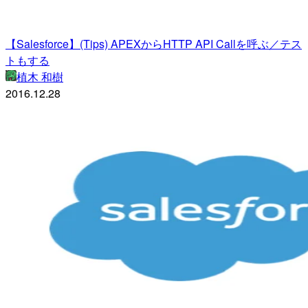
【Salesforce】(Tips) APEXからHTTP API Callを呼ぶ／テス
トもする
植木 和樹
2016.12.28