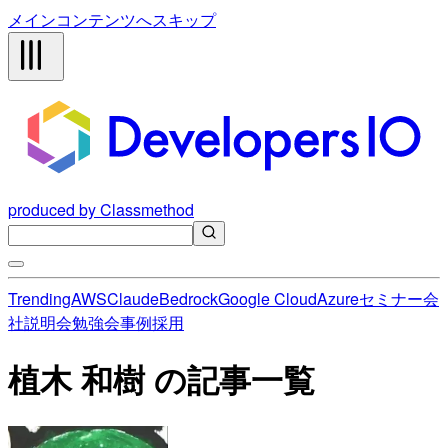
メインコンテンツへスキップ
produced by Classmethod
Trending
AWS
Claude
Bedrock
Google Cloud
Azure
セミナー
会
社説明会
勉強会
事例
採用
植木 和樹 の記事一覧