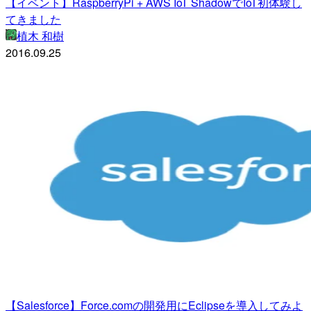
【イベント】RaspberryPi + AWS IoT ShadowでIoT初体験し
てきました
植木 和樹
2016.09.25
【Salesforce】Force.comの開発用にEclipseを導入してみよ