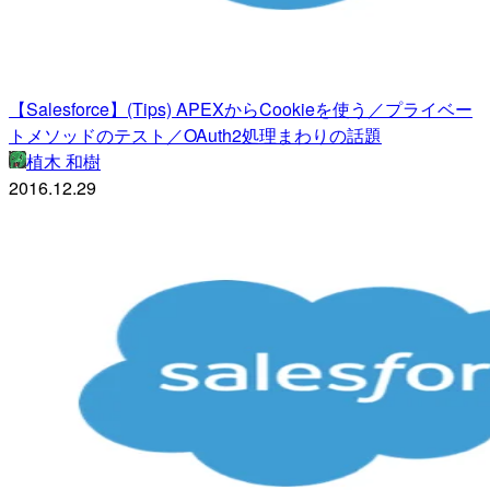
【Salesforce】(Tips) APEXからCookieを使う／プライベー
トメソッドのテスト／OAuth2処理まわりの話題
植木 和樹
2016.12.29