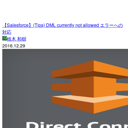
【Salesforce】(Tips) DML currently not allowed エラーへの
対応
植木 和樹
2016.12.29