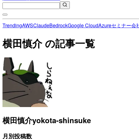
Trending
AWS
Claude
Bedrock
Google Cloud
Azure
セミナー
会
横田慎介 の記事一覧
横田慎介
yokota-shinsuke
月別投稿数