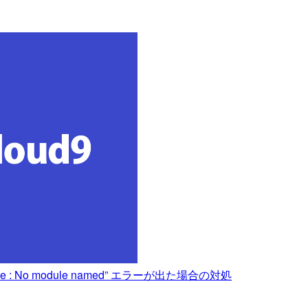
dule : No module named” エラーが出た場合の対処