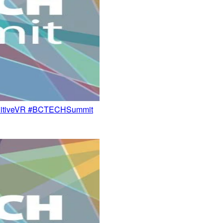
iveVR #BCTECHSummit