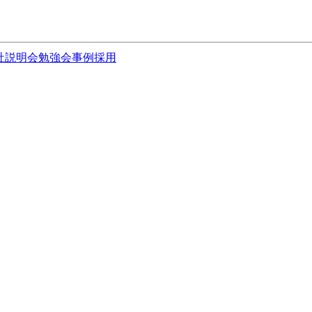
社説明会
勉強会
事例
採用