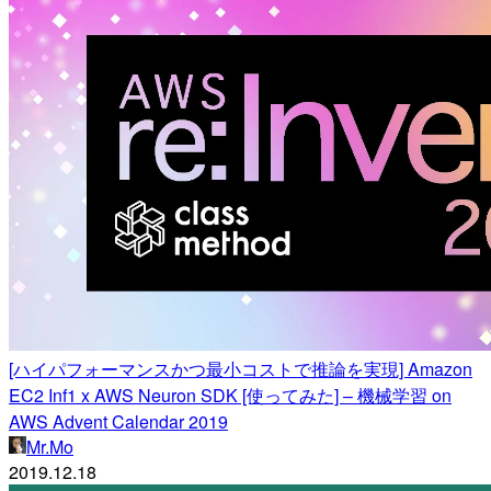
[ハイパフォーマンスかつ最小コストで推論を実現] Amazon
EC2 Inf1 x AWS Neuron SDK [使ってみた] – 機械学習 on
AWS Advent Calendar 2019
Mr.Mo
2019.12.18