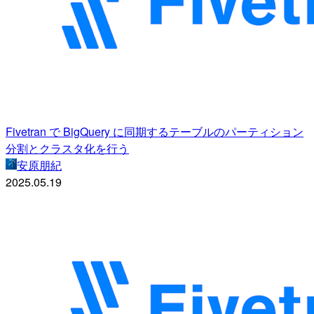
Fivetran で BigQuery に同期するテーブルのパーティション
分割とクラスタ化を行う
安原朋紀
2025.05.19