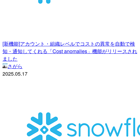
[新機能]アカウント・組織レベルでコストの異常を自動で検
知・通知してくれる「Cost anomalies」機能がリリースされ
ました
さがら
2025.05.17