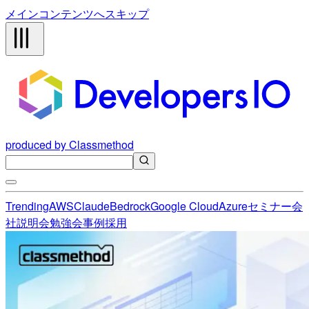
メインコンテンツへスキップ
produced by Classmethod
Trending
AWS
Claude
Bedrock
Google Cloud
Azure
セミナー
会
社説明会
勉強会
事例
採用