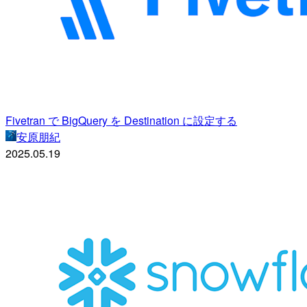
Fivetran で BigQuery を Destination に設定する
安原朋紀
2025.05.19