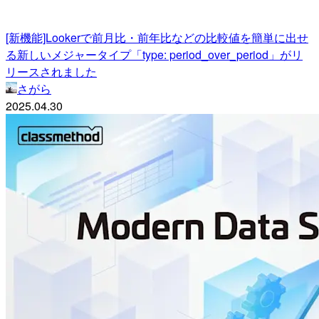
[新機能]Lookerで前月比・前年比などの比較値を簡単に出せ
る新しいメジャータイプ「type: period_over_period」がリ
リースされました
さがら
2025.04.30