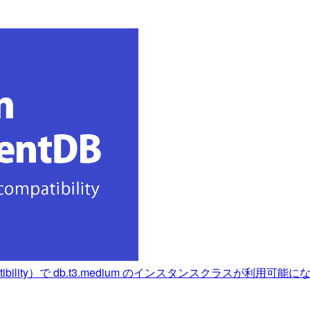
ompatibility）で db.t3.medium のインスタンスクラスが利用可