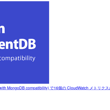
h MongoDB compatibility) で16個の CloudWatch メ