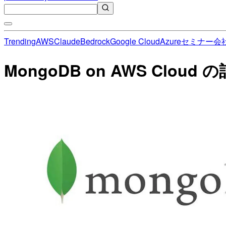
Trending
AWS
Claude
Bedrock
Google Cloud
Azure
セミナー
会
MongoDB on AWS Cloud