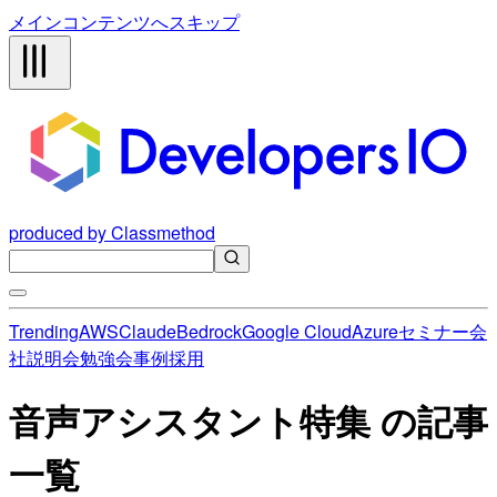
メインコンテンツへスキップ
produced by Classmethod
Trending
AWS
Claude
Bedrock
Google Cloud
Azure
セミナー
会
社説明会
勉強会
事例
採用
音声アシスタント特集 の記事
一覧