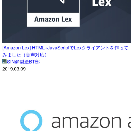
[Amazon Lex] HTML+JavaScriptでLexクライアントを作って
みました（音声対応）
SIN@製造BT部
2019.03.09