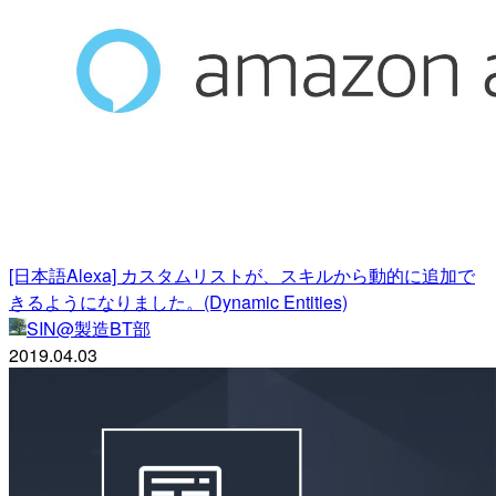
[日本語Alexa] カスタムリストが、スキルから動的に追加で
きるようになりました。(Dynamic Entities)
SIN@製造BT部
2019.04.03