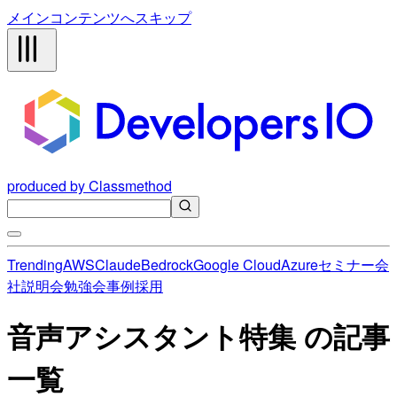
メインコンテンツへスキップ
produced by Classmethod
Trending
AWS
Claude
Bedrock
Google Cloud
Azure
セミナー
会
社説明会
勉強会
事例
採用
音声アシスタント特集 の記事
一覧