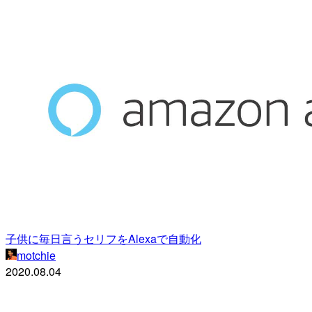
子供に毎日言うセリフをAlexaで自動化
motchie
2020.08.04