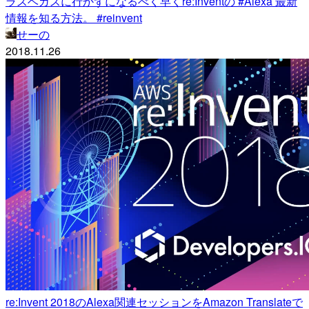
ラスベガスに行かずになるべく早くre:Inventの #Alexa 最新
情報を知る方法。 #reinvent
せーの
2018.11.26
re:Invent 2018のAlexa関連セッションをAmazon Translateで