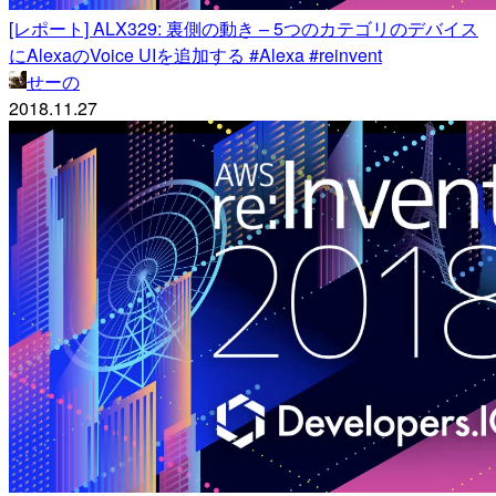
[レポート] ALX329: 裏側の動き – 5つのカテゴリのデバイス
にAlexaのVoice UIを追加する #Alexa #reinvent
せーの
2018.11.27