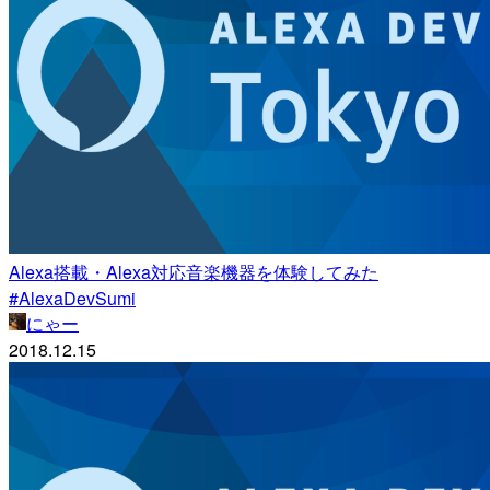
Alexa搭載・Alexa対応音楽機器を体験してみた
#AlexaDevSumi
にゃー
2018.12.15