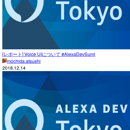
[レポート] Voice UIについて #AlexaDevSumi
mochida.atsushi
2018.12.14