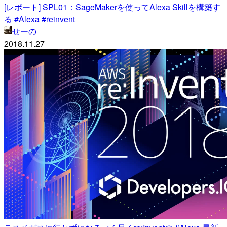
[レポート] SPL01：SageMakerを使ってAlexa Skillを構築す
る #Alexa #reinvent
せーの
2018.11.27