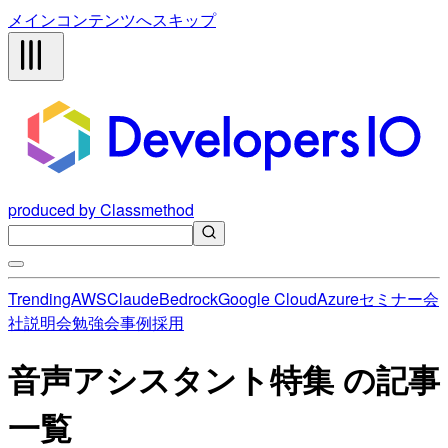
メインコンテンツへスキップ
produced by Classmethod
Trending
AWS
Claude
Bedrock
Google Cloud
Azure
セミナー
会
社説明会
勉強会
事例
採用
音声アシスタント特集 の記事
一覧