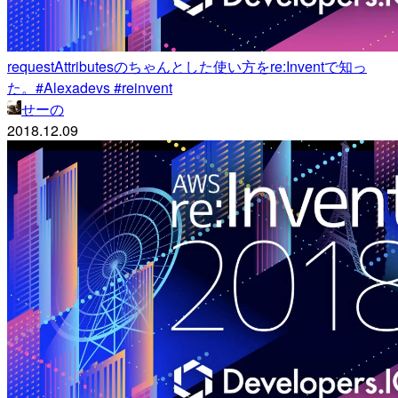
requestAttributesのちゃんとした使い方をre:Inventで知っ
た。#Alexadevs #reinvent
せーの
2018.12.09