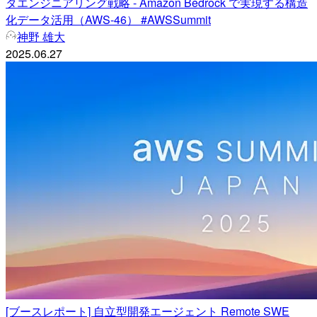
タエンジニアリング戦略 - Amazon Bedrock で実現する構造
化データ活用（AWS-46） #AWSSummit
神野 雄大
2025.06.27
[ブースレポート] 自立型開発エージェント Remote SWE