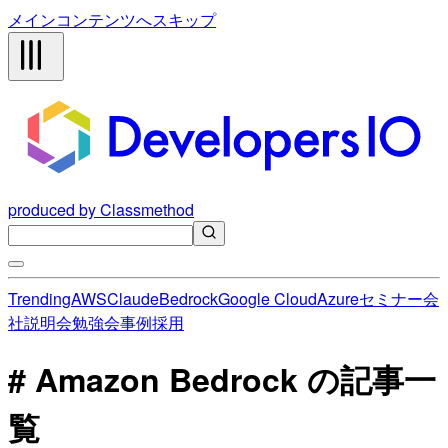
メインコンテンツへスキップ
produced by Classmethod
Trending
AWS
Claude
Bedrock
Google Cloud
Azure
セミナー
会
社説明会
勉強会
事例
採用
# Amazon Bedrock の記事一
覧