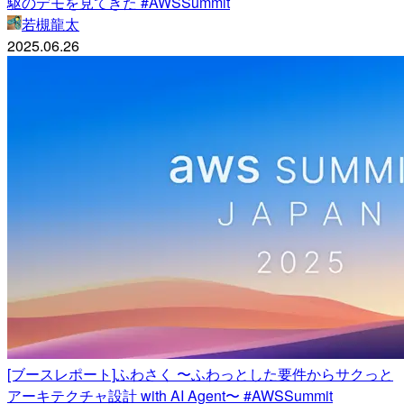
駆のデモを見てきた #AWSSummit
若槻龍太
2025.06.26
[ブースレポート]ふわさく 〜ふわっとした要件からサクっと
アーキテクチャ設計 with AI Agent〜 #AWSSummit