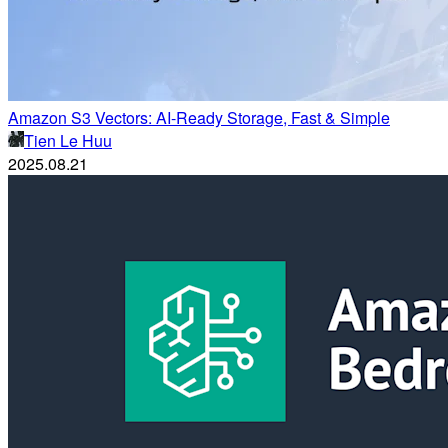
Amazon S3 Vectors: AI-Ready Storage, Fast & Simple
Tien Le Huu
2025.08.21