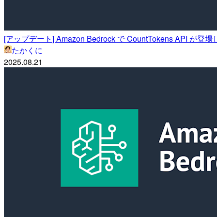
[アップデート] Amazon Bedrock で CountTokens API が
たかくに
2025.08.21